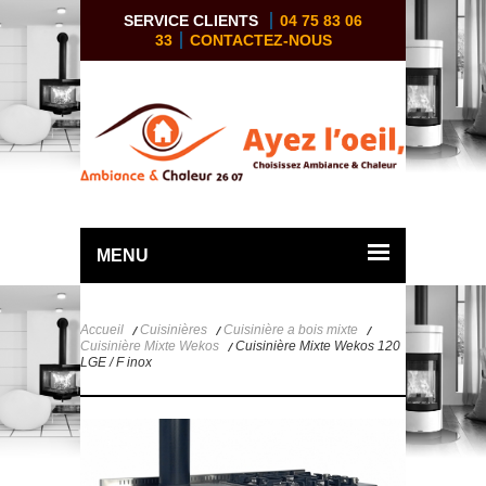
SERVICE CLIENTS
04 75 83 06
33
CONTACTEZ-NOUS
MENU
Accueil
Cuisinières
Cuisinière a bois mixte
Cuisinière Mixte Wekos
Cuisinière Mixte Wekos 120
LGE / F inox