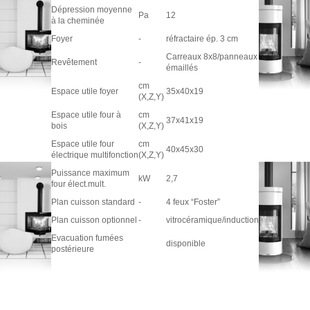
Dépression moyenne
Pa
12
à la cheminée
Foyer
-
réfractaire ép. 3 cm
Carreaux 8x8/panneaux
Revêtement
-
émaillés
cm
Espace utile foyer
35x40x19
(X,Z,Y)
Espace utile four à
cm
37x41x19
bois
(X,Z,Y)
Espace utile four
cm
40x45x30
électrique multifonction
(X,Z,Y)
Puissance maximum
kW
2,7
four élect.mult.
Plan cuisson standard
-
4 feux “Foster”
Plan cuisson optionnel
-
vitrocéramique/induction
Evacuation fumées
disponible
postérieure