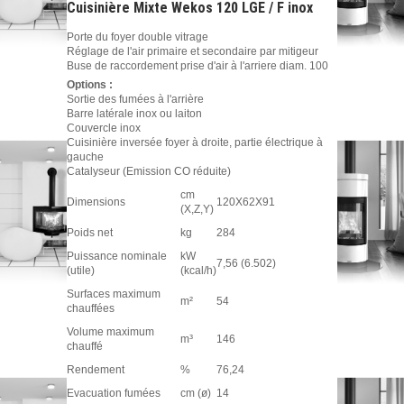
Cuisinière Mixte Wekos 120 LGE / F inox
Porte du foyer double vitrage
Réglage de l'air primaire et secondaire par mitigeur
Buse de raccordement prise d'air à l'arriere diam. 100
Options :
Sortie des fumées à l'arrière
Barre latérale inox ou laiton
Couvercle inox
Cuisinière inversée foyer à droite, partie électrique à
gauche
Catalyseur (Emission CO réduite)
cm
Dimensions
120X62X91
(X,Z,Y)
Poids net
kg
284
Puissance nominale
kW
7,56 (6.502)
(utile)
(kcal/h)
Surfaces maximum
m²
54
chauffées
Volume maximum
m³
146
chauffé
Rendement
%
76,24
Evacuation fumées
cm (ø)
14