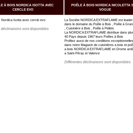
E À BOIS NORDICA ISOTTA AVEC
POÊLE À BOIS NORDICA NICOLETTA 
CERCLE EVO
VOGUE
 Nordica Isotta avec cercle evo
La Sociéte NORDICA EXTRAFLAME est leader
dans le domaine du Poêle à Bois , Poêle à Gran
, Cuisinière à Bois , Poêle à Pellets
s déclinaisons sont disponibles
La NORDICA EXTRAFLAME distribue dans plu
40 Pays depuis 1967 leurs Poêles à Bois
Profitez aussi de nos conditions exceptionnelle
dans notre Magasin de cuisinières a bois et poê
a bois NORDICA EXTRAFLAME en Drome ard
a Saint-Péray et Valence
Différentes déclinaisons sont disponibles