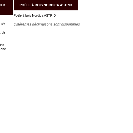
SILK
POÊLE À BOIS NORDICA ASTRID
Poêle à bois Nordica ASTRID
ulés
Différentes déclinaisons sont disponibles
s de
s
les
èche