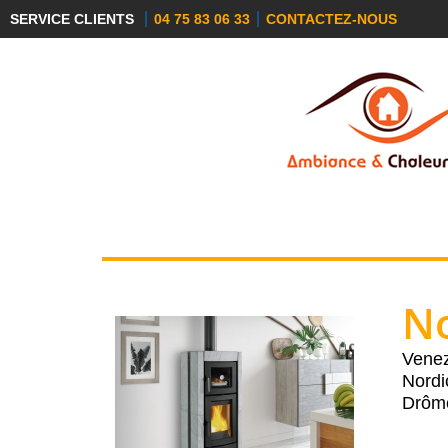
SERVICE CLIENTS
04 75 83 06 33
CONTACTEZ-NOUS
PÔELE À GRANULÉS
PÔELE À BOIS
CUISI
OU PELLETS
No
Venez
Nordi
Drôme