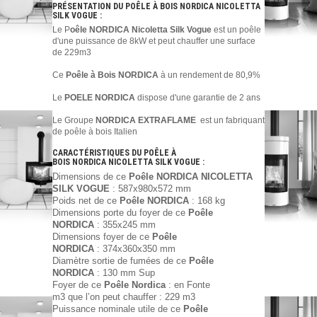
PRÉSENTATION DU POÊLE À BOIS NORDICA NICOLETTA
SILK VOGUE :
Le P
oêle NORDICA Nicoletta Silk Vogue
est un poêle
d'une puissance de 8kW et peut chauffer une surface
de 229m3
Ce
Poêle à Bois NORDICA
à un rendement de 80,9%
Le
POELE NORDICA
dispose d'une garantie de 2 ans
Le Groupe
NORDICA EXTRAFLAME
est un fabriquant
de poêle à bois Italien
CARACTÉRISTIQUES DU POÊLE À
BOIS NORDICA
NICOLETTA SILK VOGUE
:
Dimensions de ce
Poêle NORDICA NICOLETTA
SILK VOGUE
: 587x980x572 mm
Poids net
de ce
Poêle NORDICA
: 168 kg
Dimensions porte du foyer
de ce
Poêle
NORDICA
: 355x245 mm
Dimensions foyer
de ce
Poêle
NORDICA
: 374x360x350 mm
Diamètre sortie de fumées
de ce
Poêle
NORDICA
: 130 mm Sup
Foyer
de ce
Poêle Nordica
: en Fonte
m3 que l’on peut chauffer : 229 m3
Puissance nominale utile
de ce
Poêle