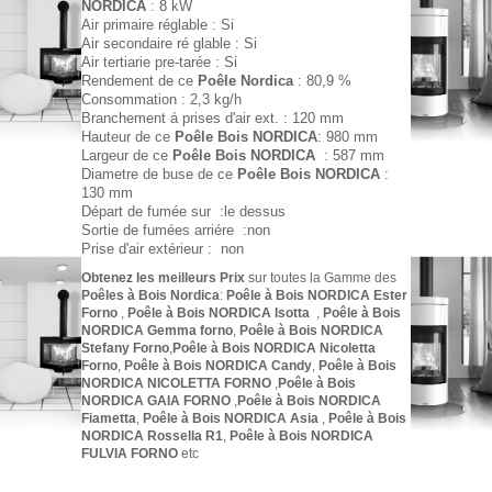
NORDICA
: 8 kW
Air primaire réglable : Si
Air secondaire ré glable : Si
Air tertiarie pre-tarée : Si
Rendement
de ce
Poêle Nordica
: 80,9 %
Consommation : 2,3 kg/h
Branchement á prises d'air ext. : 120 mm
Hauteur
de ce
Poêle Bois NORDICA
: 980 mm
Largeur
de ce
Poêle Bois NORDICA
: 587 mm
Diametre de buse
de ce
Poêle Bois NORDICA
:
130 mm
Départ de fumée sur :le dessus
Sortie de fumées arriére :non
Prise d'air extérieur : non
Obtenez les meilleurs Prix
sur toutes la Gamme des
Poêles à Bois Nordica
:
Poêle à Bois NORDICA Ester
Forno
,
Poêle à Bois NORDICA Isotta
,
Poêle à Bois
NORDICA Gemma forno
,
Poêle à Bois NORDICA
Stefany Forno
,
Poêle à Bois NORDICA Nicoletta
Forno
,
Poêle à Bois NORDICA Candy
,
Poêle à Bois
NORDICA NICOLETTA FORNO
,
Poêle à
Bois
NORDICA GAIA FORNO
,
Poêle à Bois NORDICA
Fiametta
,
Poêle à Bois NORDICA Asia
,
Poêle à Bois
NORDICA Rossella R1
,
Poêle à Bois NORDICA
FULVIA FORNO
etc